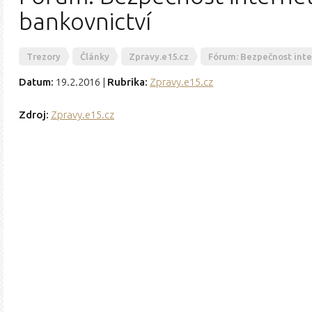
bankovnictví
Trezory
Články
Zpravy.e15.cz
Fórum: Bezpečnost int
Datum:
19.2.2016
|
Rubrika:
Zpravy.e15.cz
Zdroj:
Zpravy.e15.cz