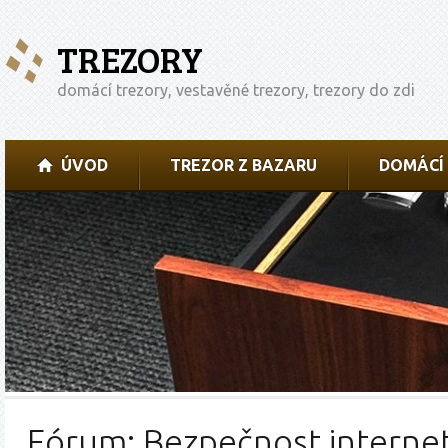
TREZORY
domácí trezory, vestavěné trezory, trezory do zdi
ÚVOD
TREZOR Z BAZARU
DOMÁCÍ
Fórum: Bezpečnost interne