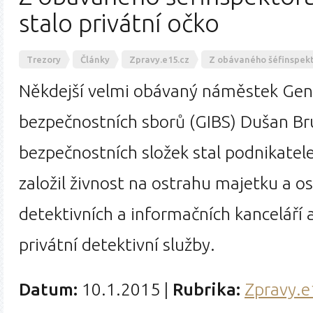
stalo privátní očko
Trezory
Články
Zpravy.e15.cz
Z obávaného šéfinspekto
Někdejší velmi obávaný náměstek Gene
bezpečnostních sborů (GIBS) Dušan Br
bezpečnostních složek stal podnikatel
založil živnost na ostrahu majetku a o
detektivních a informačních kanceláří 
privátní detektivní služby.
Datum:
10.1.2015
|
Rubrika:
Zpravy.e