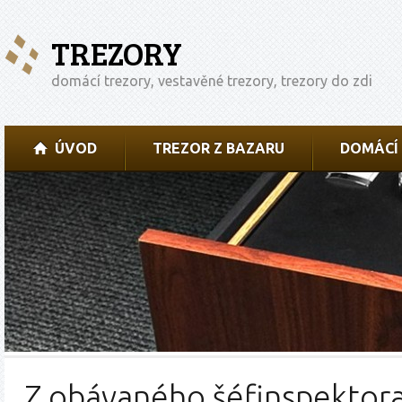
TREZORY
domácí trezory, vestavěné trezory, trezory do zdi
ÚVOD
TREZOR Z BAZARU
DOMÁCÍ
Z obávaného šéfinspektora