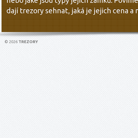
nebo jaké jsou typy jejich zámků. Povíme
dají trezory sehnat, jaká je jejich cena a
© 2026
TREZORY