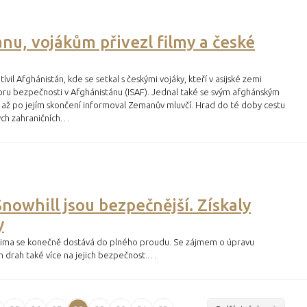
nu, vojákům přivezl filmy a české
il Afghánistán, kde se setkal s českými vojáky, kteří v asijské zemi
oru bezpečnosti v Afghánistánu (ISAF). Jednal také se svým afghánským
ž po jejím skončení informoval Zemanův mluvčí. Hrad do té doby cestu
ných zahraničních…
nowhill jsou bezpečnější. Získaly
y
 zima se konečně dostává do plného proudu. Se zájmem o úpravu
h drah také více na jejich bezpečnost.…