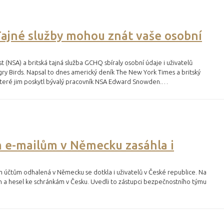
Tajné služby mohou znát vaše osobní
NSA) a britská tajná služba GCHQ sbíraly osobní údaje i uživatelů
ngry Birds. Napsal to dnes americký deník The New York Times a britský
teré jim poskytl bývalý pracovník NSA Edward Snowden.…
m e-mailům v Německu zasáhla i
m účtům odhalená v Německu se dotkla i uživatelů v České republice. Na
 a hesel ke schránkám v Česku. Uvedli to zástupci bezpečnostního týmu