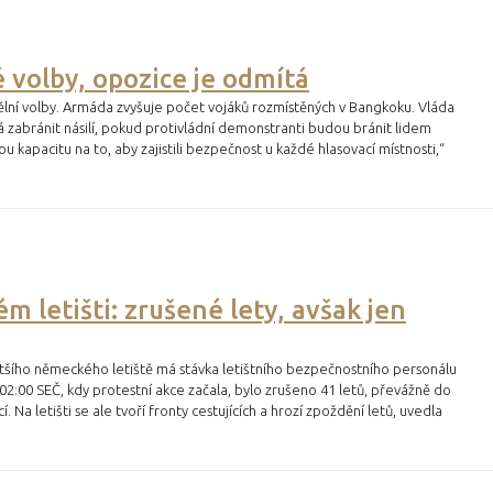
 volby, opozice je odmítá
ělní volby. Armáda zvyšuje počet vojáků rozmístěných v Bangkoku. Vláda
zabránit násilí, pokud protivládní demonstranti budou bránit lidem
ou kapacitu na to, aby zajistili bezpečnost u každé hlasovací místnosti,“
m letišti: zrušené lety, avšak jen
šího německého letiště má stávka letištního bezpečnostního personálu
:00 SEČ, kdy protestní akce začala, bylo zrušeno 41 letů, převážně do
. Na letišti se ale tvoří fronty cestujících a hrozí zpoždění letů, uvedla