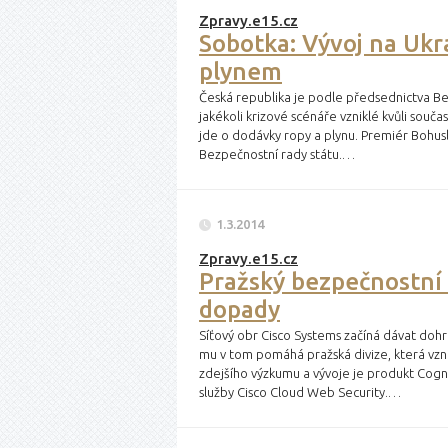
Zpravy.e15.cz
Sobotka: Vývoj na Ukr
plynem
Česká republika je podle předsednictva Be
jakékoli krizové scénáře vzniklé kvůli souč
jde o dodávky ropy a plynu. Premiér Bohus
Bezpečnostní rady státu.…
1.3.2014
Zpravy.e15.cz
Pražský bezpečnostní 
dopady
Síťový obr Cisco Systems začíná dávat do
mu v tom pomáhá pražská divize, která vzn
zdejšího výzkumu a vývoje je produkt Cognit
služby Cisco Cloud Web Security.…