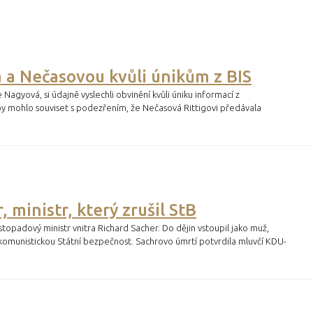
ga a Nečasovou kvůli únikům z BIS
 Nagyová, si údajně vyslechli obvinění kvůli úniku informací z
by mohlo souviset s podezřením, že Nečasová Rittigovi předávala
 ministr, který zrušil StB
topadový ministr vnitra Richard Sacher. Do dějin vstoupil jako muž,
komunistickou Státní bezpečnost. Sachrovo úmrtí potvrdila mluvčí KDU-