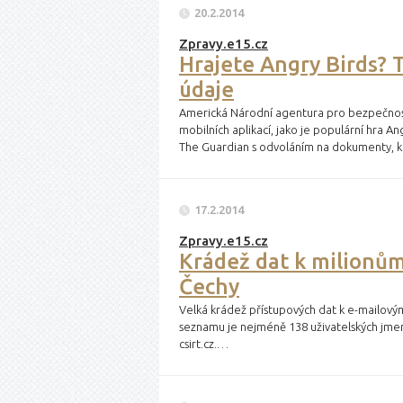
20.2.2014
Zpravy.e15.cz
Hrajete Angry Birds? 
údaje
Americká Národní agentura pro bezpečnost (
mobilních aplikací, jako je populární hra A
The Guardian s odvoláním na dokumenty, k
17.2.2014
Zpravy.e15.cz
Krádež dat k milionů
Čechy
Velká krádež přístupových dat k e-mailový
seznamu je nejméně 138 uživatelských jmen
csirt.cz.…