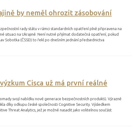
ajině by neměl ohrozit zásobování
zpečnostní rady státu v rámci standardních opatření plně připravena na
asné situaci na Ukrajině. Není nutné přijímat dodatečná opatření, pokud
lav Sobotka (ČSSD) to řekl po dnešním jednání předsednictva
výzkum Cisca už má první reálné
hromady svojí nabídku nové generace bezpečnostních produktů. Výrazně
ikla díky odkupu české společnosti Cognitive Security. Výsledkem
ive Threat Analytics, jež je možné nasadit jako volitelnou součást