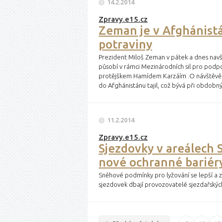
14.2.2014
Zpravy.e15.cz
Zeman je v Afghánistá
potraviny
Prezident Miloš Zeman v pátek a dnes navštív
působí v rámci Mezinárodních sil pro podp
protějškem Hamídem Karzáím .O návštěvě a
do Afghánistánu tajil, což bývá při obdob
11.2.2014
Zpravy.e15.cz
Sjezdovky v areálech S
nové ochranné bariér
Sněhové podmínky pro lyžování se lepší a
sjezdovek dbají provozovatelé sjezdařskýc