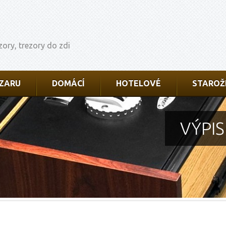
zory, trezory do zdi
AZARU
DOMÁCÍ
HOTELOVÉ
STAROŽ
VÝPI