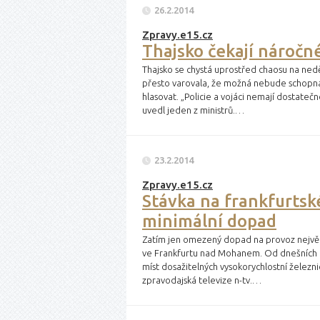
26.2.2014
Zpravy.e15.cz
Thajsko čekají náročné
Thajsko se chystá uprostřed chaosu na ned
přesto varovala, že možná nebude schopná 
hlasovat. „Policie a vojáci nemají dostatečn
uvedl jeden z ministrů.…
23.2.2014
Zpravy.e15.cz
Stávka na frankfurtské
minimální dopad
Zatím jen omezený dopad na provoz největ
ve Frankfurtu nad Mohanem. Od dnešních 02
míst dosažitelných vysokorychlostní železnicí
zpravodajská televize n-tv.…