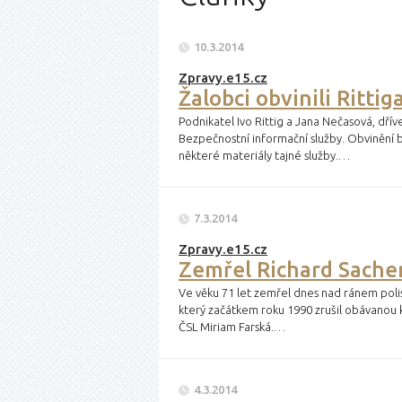
10.3.2014
Zpravy.e15.cz
Žalobci obvinili Ritti
Podnikatel Ivo Rittig a Jana Nečasová, dříve
Bezpečnostní informační služby. Obvinění 
některé materiály tajné služby.…
7.3.2014
Zpravy.e15.cz
Zemřel Richard Sacher,
Ve věku 71 let zemřel dnes nad ránem polis
který začátkem roku 1990 zrušil obávanou 
ČSL Miriam Farská.…
4.3.2014